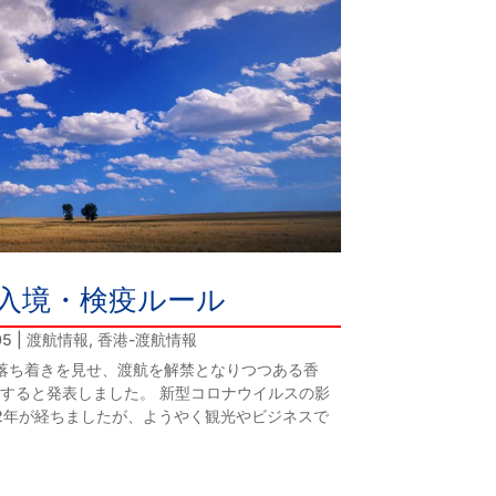
香港入境・検疫ルール
05
|
渡航情報
,
香港-渡航情報
落ち着きを見せ、渡航を解禁となりつつある香
にすると発表しました。 新型コロナウイルスの影
2年が経ちましたが、ようやく観光やビジネスで