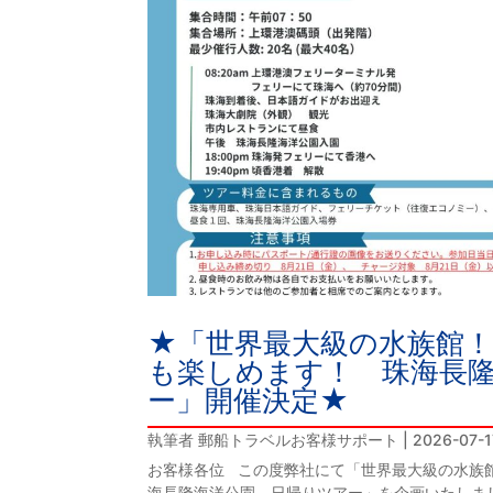
★「世界最大級の水族館
も楽しめます！ 珠海長
ー」開催決定★
執筆者
郵船トラベルお客様サポート
|
2026-07-1
お客様各位 この度弊社にて「世界最大級の水族
海長隆海洋公園 日帰りツアー」を企画いたしま