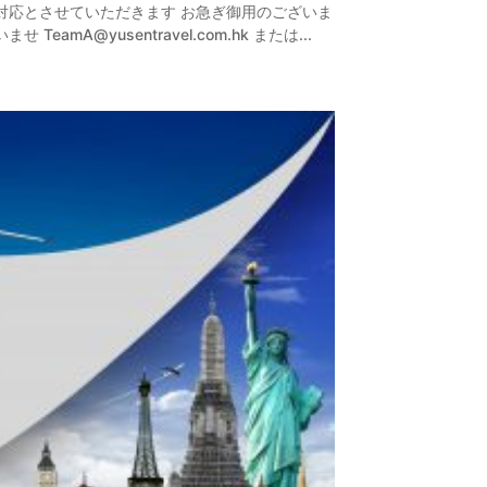
対応とさせていただきます お急ぎ御用のございま
mA@yusentravel.com.hk または...