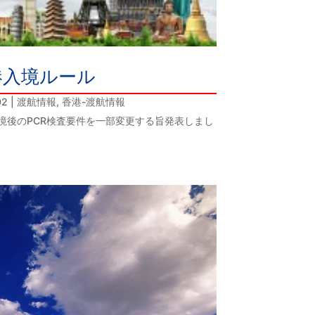
港入境ルール
02
|
渡航情報
,
香港-渡航情報
境後のPCR検査要件を一部変更する旨発表しまし