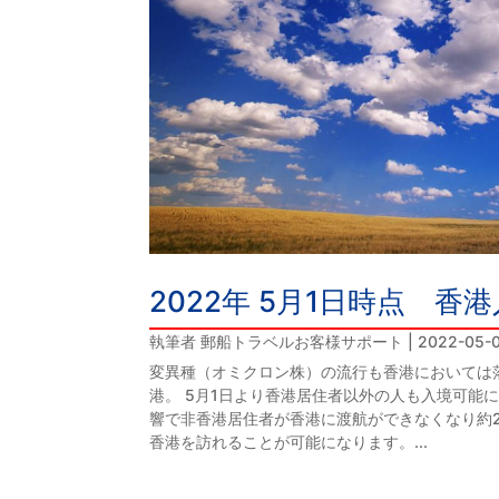
2022年 5月1日時点 
執筆者
郵船トラベルお客様サポート
|
2022-05-
変異種（オミクロン株）の流行も香港においては
港。 5月1日より香港居住者以外の人も入境可能
響で非香港居住者が香港に渡航ができなくなり約
香港を訪れることが可能になります。...