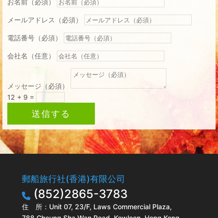
お名前（必須）
メールアドレス（必須）
電話番号（必須）
会社名（任意）
メッセージ（必須）
12 + 9
=
送信する
郵船旅行社(香港)有限公司
(852)2865-3783
住 所：Unit 07, 23/F, Laws Commercial Plaza,
788 Cheung Sha Wan Road, Kowloon, Hong Kong