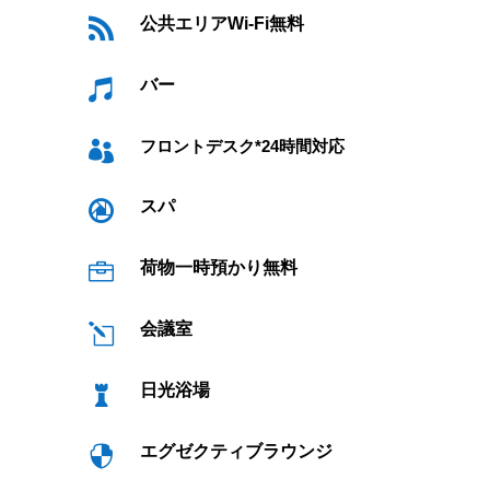
公共エリアWi-Fi無料

バー

フロントデスク*24時間対応

スパ

荷物一時預かり無料

会議室
l
日光浴場

エグゼクティブラウンジ
