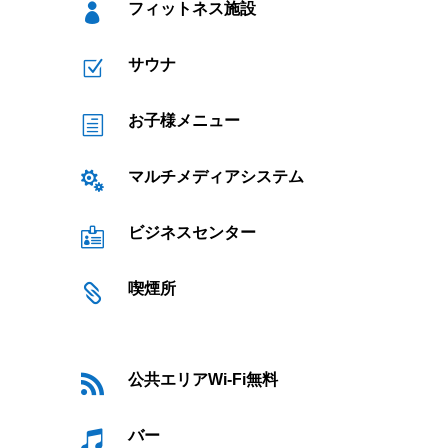
フィットネス施設

サウナ
Z
お子様メニュー
h
マルチメディアシステム

ビジネスセンター

喫煙所

公共エリアWi-Fi無料

バー
