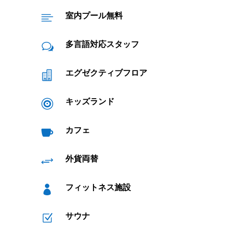
室内プール無料

多言語対応スタッフ
w
エグゼクティブフロア

キッズランド

カフェ

外貨両替
+
フィットネス施設

サウナ
Z