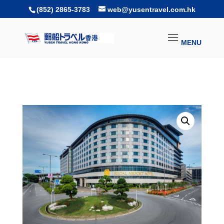
(852) 2865-3783
web@yusentravel.com.hk
REGAL AIRPORT HOTEL
ホテル
新界