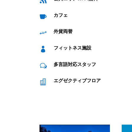
カフェ

外貨両替
+
フィットネス施設

多言語対応スタッフ
w
エグゼクティブフロア
