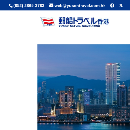
(852) 2865-3783
web@yusentravel.com.hk
HYATT REGENCY HOTEL(TSIMSHATSUI)
ホテル
九龍