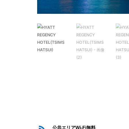
公共エリアWi-Fi無料
