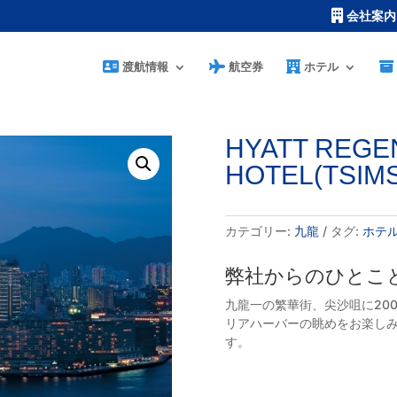
会社案内
渡航情報
航空券
ホテル
HYATT REGE
HOTEL(TSIM
カテゴリー:
九龍
タグ:
ホテ
弊社からのひとこ
九龍一の繁華街、尖沙咀に20
リアハーバーの眺めをお楽しみ
す。