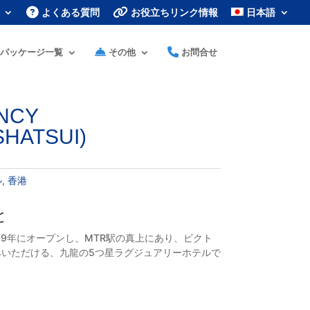
よくある質問
お役立ちリンク情報
日本語
パッケージ一覧
その他
お問合せ
NCY
SHATSUI)
ル
,
香港
と
09年にオープンし、MTR駅の真上にあり、ビクト
いただける、九龍の5つ星ラグジュアリーホテルで