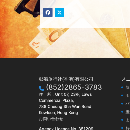
郵船旅行社(香港)有限公司
メ
(852)2865-3783
航
住 所：Unit 07, 23/F, Laws
ホ
Commercial Plaza,
パ
788 Cheung Sha Wan Road,
渡
Kowloon, Hong Kong
お問い合わせ
よ
お
Agency Licence No. 351209