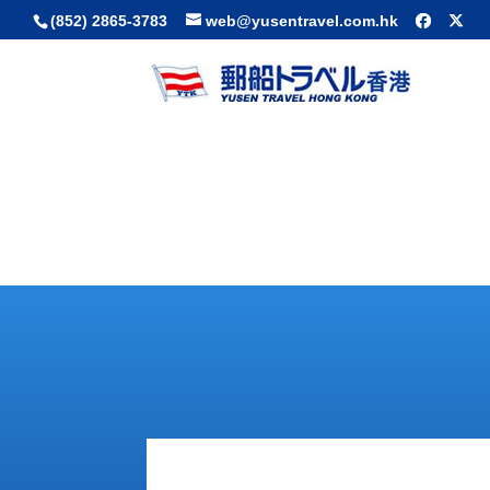
(852) 2865-3783
web@yusentravel.com.hk
Contact Us